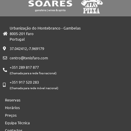
Urbanização do Montebranco - Gambelas
8005-201 Faro
Portugal
37.042412,-7.969179
centro@tenisfaro.com
+351 289 817 877
(Chamada para a rede fixa nacional)
+351 917 520 283
(Chamada para rede móvel nacional)
Reservas
Horários
Preços
Equipa Técnica
Contactos