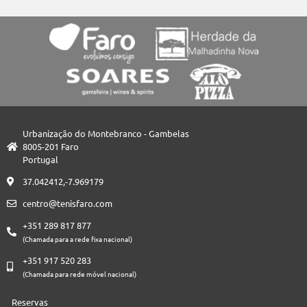
Urbanização do Montebranco - Gambelas
8005-201 Faro
Portugal
37.042412,-7.969179
centro@tenisfaro.com
+351 289 817 877
(Chamada para a rede fixa nacional)
+351 917 520 283
(Chamada para rede móvel nacional)
Reservas