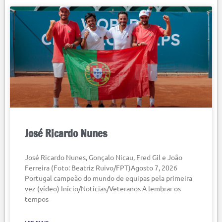
José Ricardo Nunes
José Ricardo Nunes, Gonçalo Nicau, Fred Gil e João
Ferreira (Foto: Beatriz Ruivo/FPT)Agosto 7, 2026
Portugal campeão do mundo de equipas pela primeira
vez (vídeo) Início/Notícias/Veteranos A lembrar os
tempos