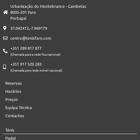
Urbanização do Montebranco - Gambelas
8005-201 Faro
Portugal
37.042412,-7.969179
centro@tenisfaro.com
+351 289 817 877
(Chamada para a rede fixa nacional)
+351 917 520 283
(Chamada para rede móvel nacional)
Reservas
Horários
Preços
Equipa Técnica
Contactos
Ténis
Padel