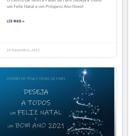
um Feliz Natal e um Próspero Ano Novo!
LER MAIS »
24 Dezembro, 2022