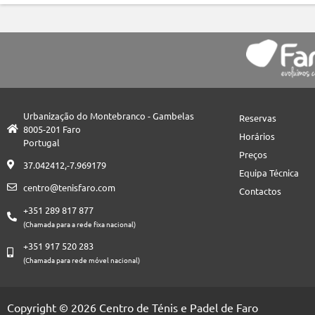
Urbanização do Montebranco - Gambelas
Reservas
8005-201 Faro
Horários
Portugal
Preços
37.042412,-7.969179
Equipa Técnica
centro@tenisfaro.com
Contactos
+351 289 817 877
(Chamada para a rede fixa nacional)
+351 917 520 283
(Chamada para rede móvel nacional)
Copyright © 2026 Centro de Ténis e Padel de Faro