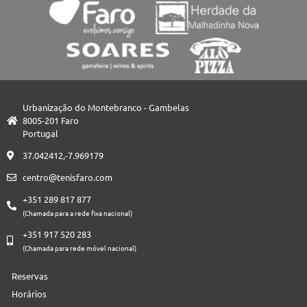
Urbanização do Montebranco - Gambelas
8005-201 Faro
Portugal
37.042412,-7.969179
centro@tenisfaro.com
+351 289 817 877
(Chamada para a rede fixa nacional)
+351 917 520 283
(Chamada para rede móvel nacional)
Reservas
Horários