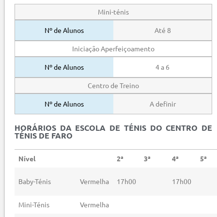
Mini-ténis
Até 8
Iniciação Aperfeiçoamento
4 a 6
Centro de Treino
A definir
HORÁRIOS DA ESCOLA DE TÉNIS DO CENTRO DE
TÉNIS DE FARO
Nível
2ª
3ª
4ª
5ª
Baby-Ténis
Vermelha
17h00
17h00
Mini-Ténis
Vermelha