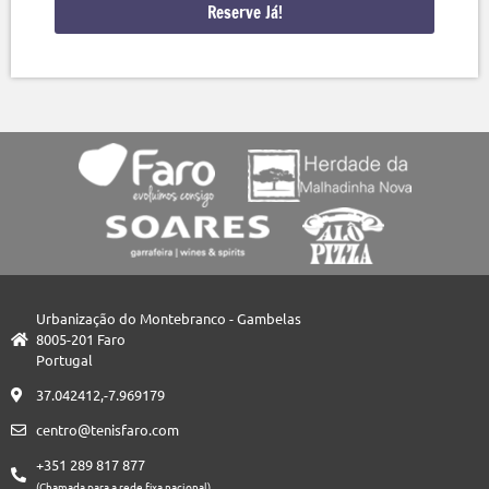
Reserve Já!
Urbanização do Montebranco - Gambelas
8005-201 Faro
Portugal
37.042412,-7.969179
centro@tenisfaro.com
+351 289 817 877
(Chamada para a rede fixa nacional)