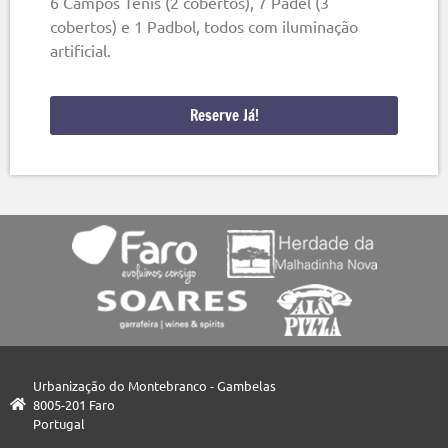
6 Campos Ténis (2 cobertos), 7 Padel (3
cobertos) e 1 Padbol, todos com iluminação
artificial.
Reserve Já!
Urbanização do Montebranco - Gambelas
8005-201 Faro
Portugal