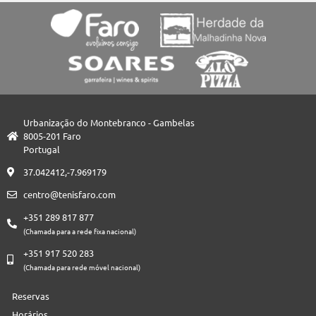
Urbanização do Montebranco - Gambelas
8005-201 Faro
Portugal
37.042412,-7.969179
centro@tenisfaro.com
+351 289 817 877
(Chamada para a rede fixa nacional)
+351 917 520 283
(Chamada para rede móvel nacional)
Reservas
Horários