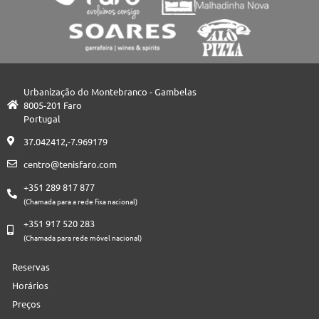
Urbanização do Montebranco - Gambelas
8005-201 Faro
Portugal
37.042412,-7.969179
centro@tenisfaro.com
+351 289 817 877
(Chamada para a rede fixa nacional)
+351 917 520 283
(Chamada para rede móvel nacional)
Reservas
Horários
Preços