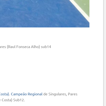
ares (Raul Fonseca Alho) sub14
Costa)
.
Campeão Regional
de Singulares, Pares
e Costa) Sub12
.