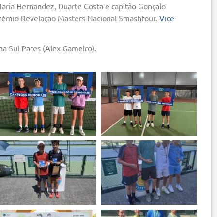
ria Hernandez, Duarte Costa e capitão Gonçalo
Prémio Revelação Masters Nacional Smashtour.
Vice-
na Sul Pares (Alex Gameiro).