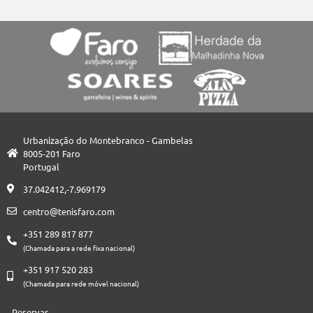
Urbanização do Montebranco - Gambelas
8005-201 Faro
Portugal
37.042412,-7.969179
centro@tenisfaro.com
+351 289 817 877
(Chamada para a rede fixa nacional)
+351 917 520 283
(Chamada para rede móvel nacional)
Reservas