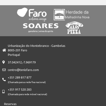
Urbanização do Montebranco - Gambelas
8005-201 Faro
Portugal
37.042412,-7.969179
centro@tenisfaro.com
+351 289 817 877
(Chamada para a rede fixa nacional)
+351 917 520 283
(Chamada para rede móvel nacional)
Reservas