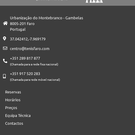
Urbanização do Montebranco - Gambelas
8005-201 Faro
Portugal
37.042412,-7.969179
centro@tenisfaro.com
+351 289 817 877
(Chamada para a rede fixa nacional)
+351 917 520 283
(Chamada para rede móvel nacional)
Reservas
Horários
Preços
Equipa Técnica
Contactos