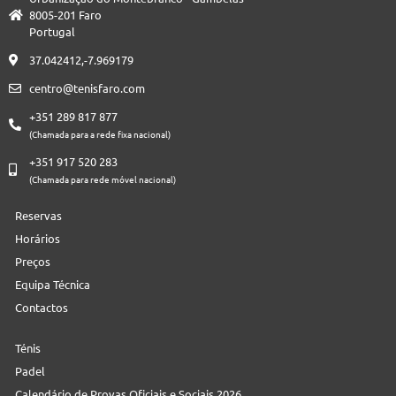
8005-201 Faro
Portugal
37.042412,-7.969179
centro@tenisfaro.com
+351 289 817 877
(Chamada para a rede fixa nacional)
+351 917 520 283
(Chamada para rede móvel nacional)
Reservas
Horários
Preços
Equipa Técnica
Contactos
Ténis
Padel
Calendário de Provas Oficiais e Sociais 2026