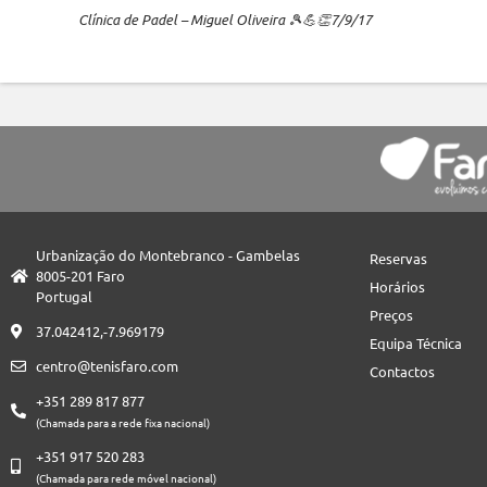
Clínica de Padel – Miguel Oliveira 🎾💪👏7/9/17
Urbanização do Montebranco - Gambelas
Reservas
8005-201 Faro
Horários
Portugal
Preços
37.042412,-7.969179
Equipa Técnica
centro@tenisfaro.com
Contactos
+351 289 817 877
(Chamada para a rede fixa nacional)
+351 917 520 283
(Chamada para rede móvel nacional)