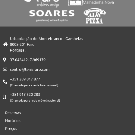
Urbanização do Montebranco - Gambelas
8005-201 Faro
Portugal
37.042412,-7.969179
centro@tenisfaro.com
+351 289 817 877
(Chamada para a rede fixa nacional)
+351 917 520 283
(Chamada para rede móvel nacional)
Reservas
Horários
Preços