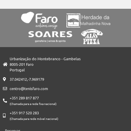
Urbanização do Montebranco - Gambelas
8005-201 Faro
Portugal
37.042412,-7.969179
centro@tenisfaro.com
+351 289 817 877
(Chamada para a rede fixa nacional)
+351 917 520 283
(Chamada para rede móvel nacional)
Reservas