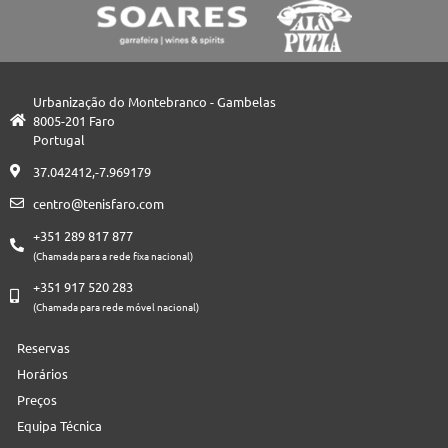
Urbanização do Montebranco - Gambelas
8005-201 Faro
Portugal
37.042412,-7.969179
centro@tenisfaro.com
+351 289 817 877
(Chamada para a rede fixa nacional)
+351 917 520 283
(Chamada para rede móvel nacional)
Reservas
Horários
Preços
Equipa Técnica