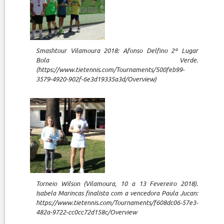
Smashtour Vilamoura 2018: Afonso Delfino 2º Lugar
Bola Verde.
(https://www.tietennis.com/Tournaments/500feb99-
3579-4920-902f-6e3d19335a3d/Overview)
Torneio Wilson (Vilamoura, 10 a 13 Fevereiro 2018).
Isabela Marincas finalista com a vencedora Paula Jucan:
https://www.tietennis.com/Tournaments/f608dc06-57e3-
482a-9722-cc0cc72d158c/Overview