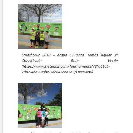
Smashtour 2018 – etapa CTTavira. Tomás Aguiar 3º
Classificado Bola Verde
(https://www.tietennis.com/Tournaments/72f061a5-
7d87-4ba2-90be-5dc845cea5e3/Overview)