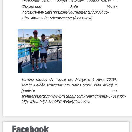
Smashtour 2018 – etapa CTTavira. Leonor Sousa 2ª
Classificada Bola Verde
(https://www.tietennis.com/Tournaments/72f061a5-
7d87-4ba2-90be-5dc845cea5e3/Overview)
Torneio Cidade de Tavira (30 Março a 1 Abril 2018).
Tomás Falcão vencedor em pares (com João Alves) e
finalista em
singulares:https://www.tietennis.com/Tournaments/676194b1-
25fc-47ba-9df2-3eb95438b6a9/Overview
Facebook