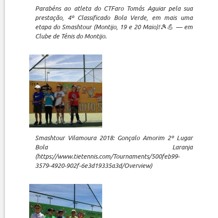
Parabéns ao atleta do CTFaro Tomás Aguiar pela sua
prestação, 4º Classificado Bola Verde, em mais uma
etapa do Smashtour (Montijo, 19 e 20 Maio)!🎾💪 — em
Clube de Ténis do Montijo.
Smashtour Vilamoura 2018: Gonçalo Amorim 2º Lugar
Bola Laranja
(https://www.tietennis.com/Tournaments/500feb99-
3579-4920-902f-6e3d19335a3d/Overview)