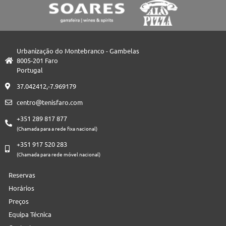
Urbanização do Montebranco - Gambelas
8005-201 Faro
Portugal
37.042412,-7.969179
centro@tenisfaro.com
+351 289 817 877
(Chamada para a rede fixa nacional)
+351 917 520 283
(Chamada para rede móvel nacional)
Reservas
Horários
Preços
Equipa Técnica