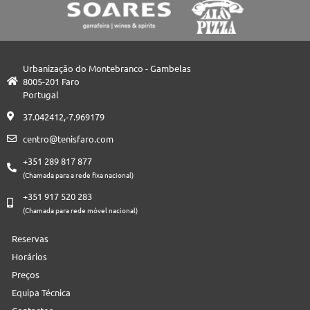
Urbanização do Montebranco - Gambelas
8005-201 Faro
Portugal
37.042412,-7.969179
centro@tenisfaro.com
+351 289 817 877
(Chamada para a rede fixa nacional)
+351 917 520 283
(Chamada para rede móvel nacional)
Reservas
Horários
Preços
Equipa Técnica