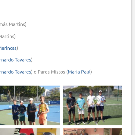
más Martins)
artins)
Marincas
)
rnardo Tavares
)
rnardo Tavares
) e Pares Mistos (
Maria Paul
)