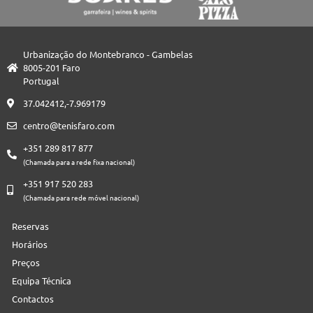
Urbanização do Montebranco - Gambelas
8005-201 Faro
Portugal
37.042412,-7.969179
centro@tenisfaro.com
+351 289 817 877
(Chamada para a rede fixa nacional)
+351 917 520 283
(Chamada para rede móvel nacional)
Reservas
Horários
Preços
Equipa Técnica
Contactos