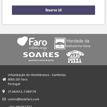
Reserve Já!
Urbanização do Montebranco - Gambelas
8005-201 Faro
Portugal
37.042412,-7.969179
centro@tenisfaro.com
+351 289 817 877