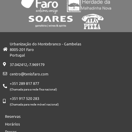
Urbanização do Montebranco - Gambelas
8005-201 Faro
Portugal
37.042412,-7.969179
centro@tenisfaro.com
+351 289 817 877
(Chamada para a rede fixa nacional)
+351 917 520 283
(Chamada para rede móvel nacional)
Reservas
Horários
Preços