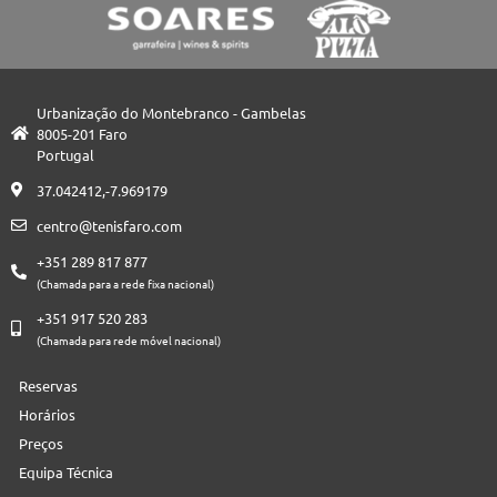
Urbanização do Montebranco - Gambelas
8005-201 Faro
Portugal
37.042412,-7.969179
centro@tenisfaro.com
+351 289 817 877
(Chamada para a rede fixa nacional)
+351 917 520 283
(Chamada para rede móvel nacional)
Reservas
Horários
Preços
Equipa Técnica