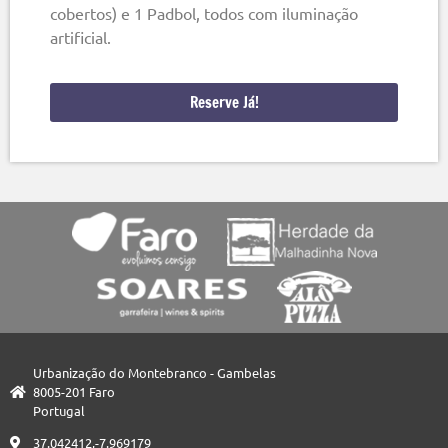
cobertos) e 1 Padbol, todos com iluminação
artificial.
Reserve Já!
Urbanização do Montebranco - Gambelas
8005-201 Faro
Portugal
37.042412,-7.969179