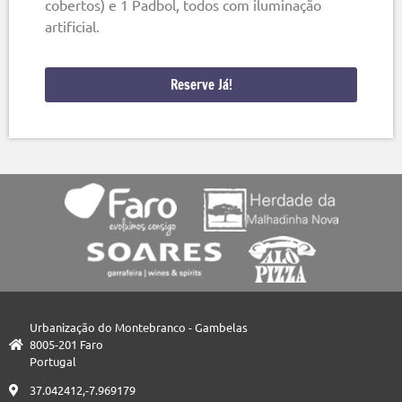
cobertos) e 1 Padbol, todos com iluminação
artificial.
Reserve Já!
Urbanização do Montebranco - Gambelas
8005-201 Faro
Portugal
37.042412,-7.969179