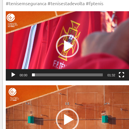
#tenisemseguranca #tenisestadevolta #fptenis
Reprodutor
de
vídeo
00:00
01:32
Reprodutor
de
vídeo