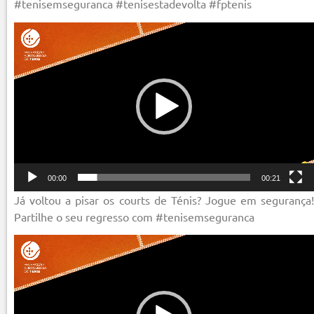
#tenisemseguranca #tenisestadevolta #fptenis
Reprodutor
de
vídeo
00:00
00:21
Já voltou a pisar os courts de Ténis? Jogue em segurança!
Partilhe o seu regresso com #tenisemseguranca
Reprodutor
de
vídeo