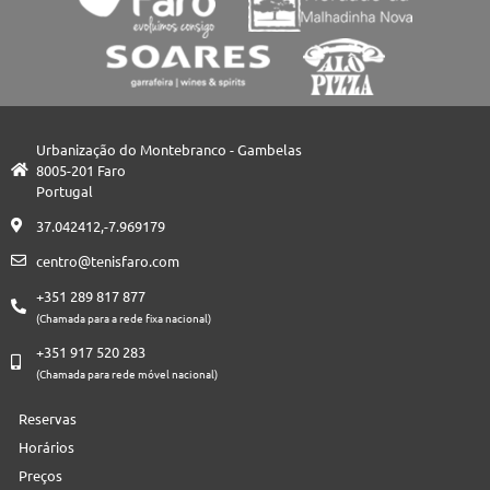
Urbanização do Montebranco - Gambelas
8005-201 Faro
Portugal
37.042412,-7.969179
centro@tenisfaro.com
+351 289 817 877
(Chamada para a rede fixa nacional)
+351 917 520 283
(Chamada para rede móvel nacional)
Reservas
Horários
Preços