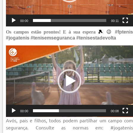
00:00
00:11
Os campos estão prontos! E à sua espera
🎾
😉
#fptenis
#jogatenis #tenisemseguranca #tenisestadevolta
Reprodutor
de
vídeo
00:00
00:08
Avós, pais e filhos, todos podem partilhar um campo com
segurança. Consulte as normas em: #jogatenis