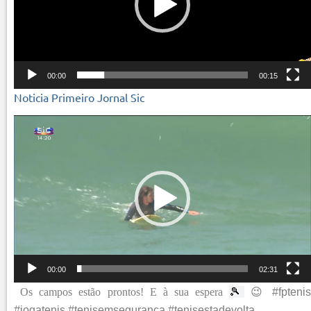
00:00
00:15
Noticia Primeiro Jornal Sic
Reprodutor
de
vídeo
00:00
02:31
Os campos estão prontos! E à sua espera
🎾
😉
#fpteni
#jogatenis #tenisemseguranca #tenisestadevolta