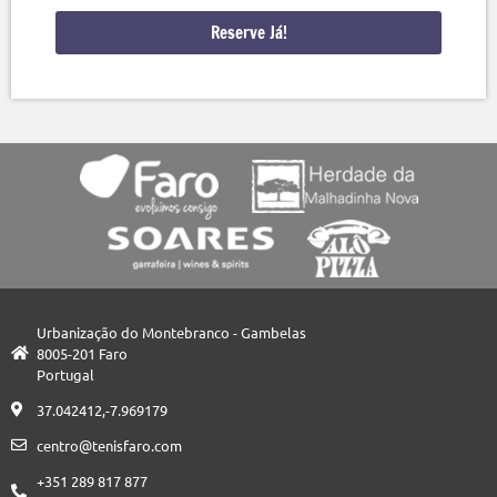
Reserve Já!
Urbanização do Montebranco - Gambelas
8005-201 Faro
Portugal
37.042412,-7.969179
centro@tenisfaro.com
+351 289 817 877