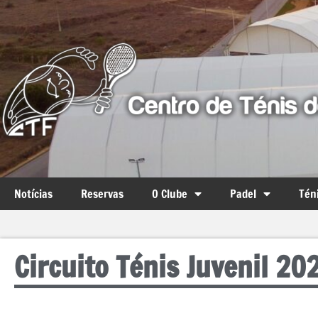
Notícias
Reservas
O Clube
Padel
Tén
Circuito Ténis Juvenil 20