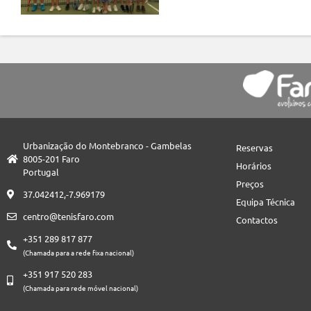
Urbanização do Montebranco - Gambelas
Reservas
8005-201 Faro
Horários
Portugal
Preços
37.042412,-7.969179
Equipa Técnica
centro@tenisfaro.com
Contactos
+351 289 817 877
(Chamada para a rede fixa nacional)
+351 917 520 283
(Chamada para rede móvel nacional)