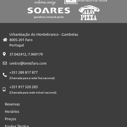
Urbanização do Montebranco - Gambelas
8005-201 Faro
Portugal
37.042412,-7.969179
centro@tenisfaro.com
+351 289 817 877
(Chamada para a rede fixa nacional)
+351 917 520 283
(Chamada para rede móvel nacional)
Reservas
Horários
Preços
Equipa Técnica