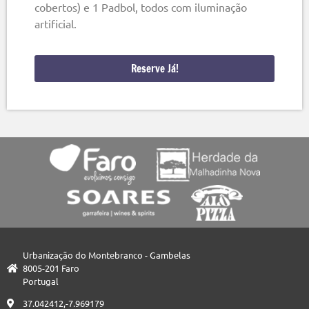
cobertos) e 1 Padbol, todos com iluminação
artificial.
Reserve Já!
Urbanização do Montebranco - Gambelas
8005-201 Faro
Portugal
37.042412,-7.969179