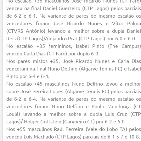
No escalão +35 masculinos José Ricardo Nunes (CT Faro)
venceu na final Daniel Guerreiro (CTP Lagos) pelos parciais
de 6-2 e 6-1. Na variante de pares do mesmo escalão os
vencedores foram José Ricardo Nunes e Vítor Palma
(CTVRS António) levando a melhor sobre a dupla Daniel
Reis (CTP Lagos)/Alejandro Prat (CTP Lagos) por 6-0 e 6-0.
No escalão +35 femininos, Isabel Pinto (The Campus)
venceu Carla Dias (CT Faro) por duplo 6-0.
Nos pares mistos +35, José Ricardo Nunes e Carla Dias
venceram na final Nuno Delfino (Algarve Tennis FC) e Isabel
Pinto por 6-4 e 6-4.
No escalão +45 masculinos Nuno Delfino levou a melhor
sobre José Pereira Lopes (Algarve Tennis FC) pelos parciais
de 6-2 e 6-4. Na variante de pares do mesmo escalão os
vencedores foram Nuno Delfino e Paulo Mendonça (CT
Loulé) levando a melhor sobre a dupla Luis Cruz (CTP
Lagos)/ Holger Gottstein (Carvoeiro CT) por 6-2 e 6-0.
Nos +55 masculinos Raúl Ferreira (Vale do Lobo TA) pelos
venceu Luís Machado (CTP Lagos) parciais de 6-1 5-7 e 10-8.