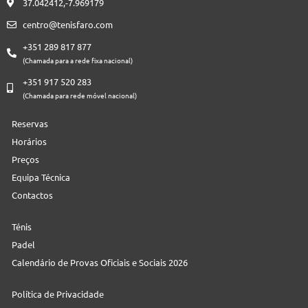
37.042412,-7.969179
centro@tenisfaro.com
+351 289 817 877
(Chamada para a rede fixa nacional)
+351 917 520 283
(Chamada para rede móvel nacional)
Reservas
Horários
Preços
Equipa Técnica
Contactos
Ténis
Padel
Calendário de Provas Oficiais e Sociais 2026
Política de Privacidade