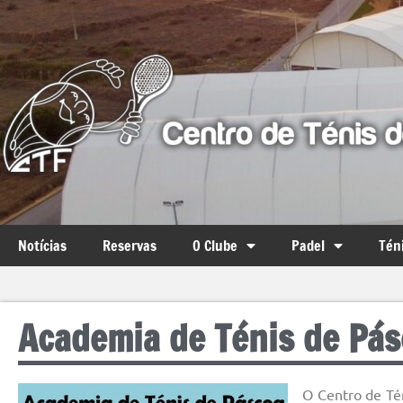
Notícias
Reservas
O Clube
Padel
Tén
Academia de Ténis de Pá
O Centro de Té