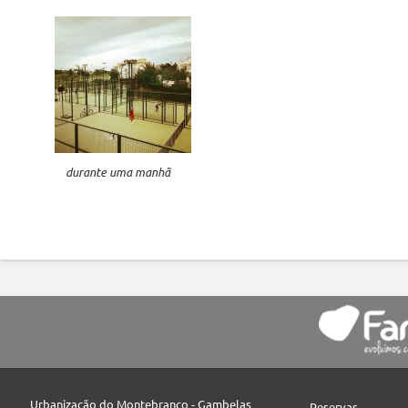
durante uma manhã
Urbanização do Montebranco - Gambelas
Reservas