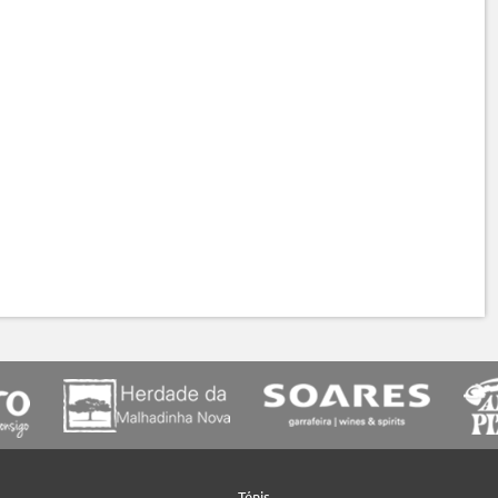
Ténis