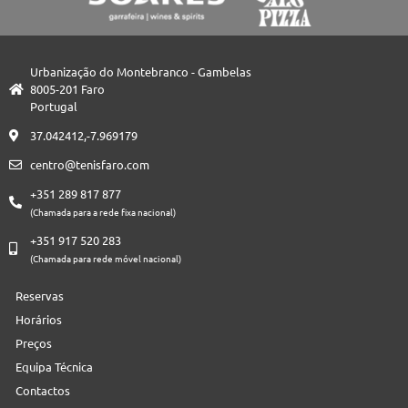
Urbanização do Montebranco - Gambelas
8005-201 Faro
Portugal
37.042412,-7.969179
centro@tenisfaro.com
+351 289 817 877
(Chamada para a rede fixa nacional)
+351 917 520 283
(Chamada para rede móvel nacional)
Reservas
Horários
Preços
Equipa Técnica
Contactos