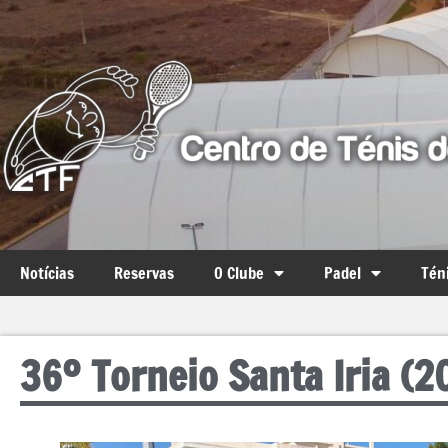
Notícias
Reservas
O Clube
Padel
Tén
36º Torneio Santa Iria (