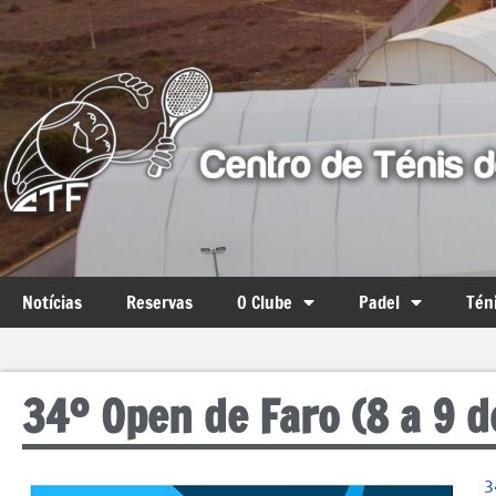
Notícias
Reservas
O Clube
Padel
Tén
34º Open de Faro (8 a 9 
3