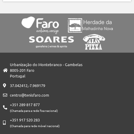
Urbanização do Montebranco - Gambelas
8005-201 Faro
Portugal
37.042412,-7.969179
centro@tenisfaro.com
+351 289 817 877
(Chamada para a rede fixa nacional)
+351 917 520 283
(Chamada para rede móvel nacional)