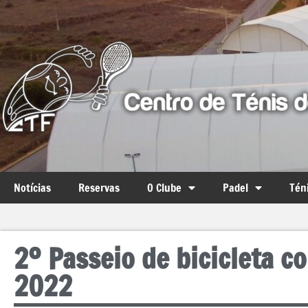
Notícias
Reservas
O Clube
Padel
Tén
2º Passeio de bicicleta c
2022