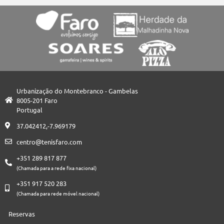
Urbanização do Montebranco - Gambelas
8005-201 Faro
Portugal
37.042412,-7.969179
centro@tenisfaro.com
+351 289 817 877
(Chamada para a rede fixa nacional)
+351 917 520 283
(Chamada para rede móvel nacional)
Reservas