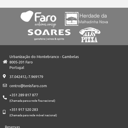
Urbanização do Montebranco - Gambelas
8005-201 Faro
Portugal
37.042412,-7.969179
centro@tenisfaro.com
+351 289 817 877
(Chamada para a rede fixa nacional)
+351 917 520 283
(Chamada para rede móvel nacional)
Reservas