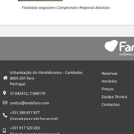
Finalistas singulares Campeonato Regional Absoluto
Urbanização do Montebranco - Gambelas
Reservas
8005-201 Faro
Horários
Portugal
Preços
37.042412,-7.969179
Equipa Técnica
centro@tenisfaro.com
Contactos
+351 289 817 877
(Chamada para a rede fixa nacional)
+351 917 520 283
(Chamada para rede móvel nacional)