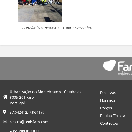
Intercâmbio Carvoeiro C.T. dia 1 Dezembro
Urbanização do Montebranco - Gambelas
Reservas
8005-201 Faro
Horários
Portugal
Preços
37.042412,-7.969179
Equipa Técnica
centro@tenisfaro.com
Contactos
+351 289 817 877