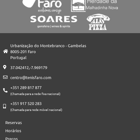
Urbanização do Montebranco - Gambelas
8005-201 Faro
Portugal
37.042412,-7.969179
centro@tenisfaro.com
+351 289 817 877
(Chamada para a rede fixa nacional)
+351 917 520 283
(Chamada para rede móvel nacional)
Reservas
Horários
Preços