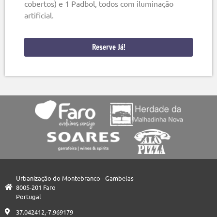
cobertos) e 1 Padbol, todos com iluminação
artificial.
Reserve Já!
Urbanização do Montebranco - Gambelas
8005-201 Faro
Portugal
37.042412,-7.969179