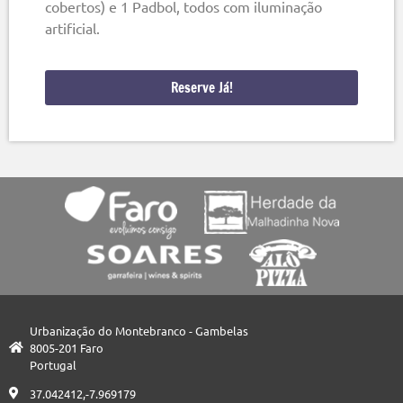
cobertos) e 1 Padbol, todos com iluminação
artificial.
Reserve Já!
Urbanização do Montebranco - Gambelas
8005-201 Faro
Portugal
37.042412,-7.969179