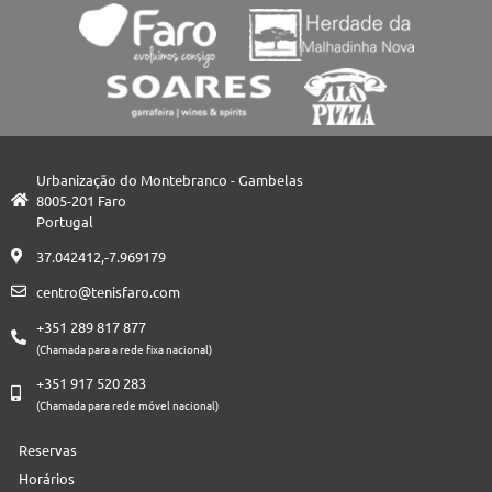
Urbanização do Montebranco - Gambelas
8005-201 Faro
Portugal
37.042412,-7.969179
centro@tenisfaro.com
+351 289 817 877
(Chamada para a rede fixa nacional)
+351 917 520 283
(Chamada para rede móvel nacional)
Reservas
Horários