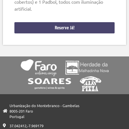
cobertos) e 1 Padbol, todos com iluminação
artificial.
Reserve Já!
Urbanização do Montebranco - Gambelas
8005-201 Faro
Portugal
37.042412,-7.969179